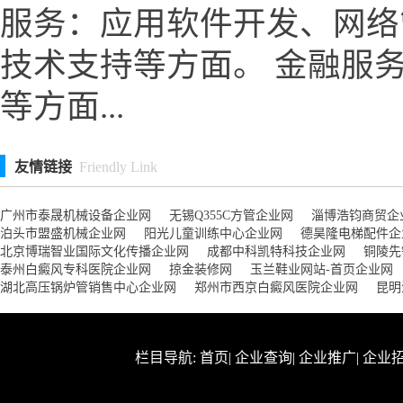
服务：应用软件开发、网络
技术支持等方面。 金融服
等方面...
友情链接
Friendly Link
广州市泰晟机械设备企业网
无锡Q355C方管企业网
淄博浩钧商贸企
泊头市盟盛机械企业网
阳光儿童训练中心企业网
德昊隆电梯配件企
北京博瑞智业国际文化传播企业网
成都中科凯特科技企业网
铜陵先
泰州白癜风专科医院企业网
掠金装修网
玉兰鞋业网站-首页企业网
湖北高压锅炉管销售中心企业网
郑州市西京白癜风医院企业网
昆明
栏目导航:
首页
|
企业查询
|
企业推广
|
企业